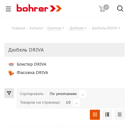
0
Главная
-
Каталог
-
Крепеж
-
Дюбели
-
Дюбель DRIVA
Дюбель DRIVA
Блистер DRIVA
Фасовка DRIVA
Сортировать:
По умолчанию
Товаров на странице:
10