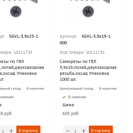
ул:
SGVL-3,9х25-1
Артикул:
SGVL-3,9х19-1
000
овара:
10111783
Код товара:
10111781
езы по ГВЛ
Саморезы по ГВЛ
5,потай,двухзаходная
3,9х19,потай,двухзаходная
а,оксид Упаковка
резьба,оксид Упаковка
т.
1000 шт.
льный склад
В наличии
Центральный склад
В наличии
наличии
В наличии
а
Цена
30 руб.
605 руб.
В корзину
В корзину