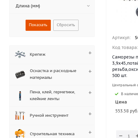
Длина (мм)
Сбросить
Артикул:
S
Код товара
Крепеж
Саморезы п
3,9х45,пот
резьба,окс
Оснастка и расходные
500 шт.
материалы
Центральный 
Пена, клей, герметики,
В наличи
клейкие ленты
Цена
553.58 руб
Ручной инструмент
Строительная техника