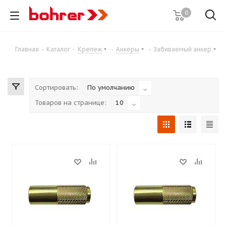
0
Главная
-
Каталог
-
Крепеж
-
Анкеры
-
Забиваемый анкер
Сортировать:
По умолчанию
Товаров на странице:
10