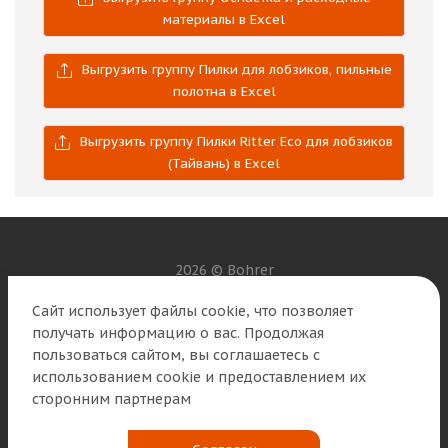
материалы в Excel
Выгрузить группу Пилки для лобзиков, пильные
полотна в Excel
Выгрузить группу Пилки Ritter Eco для лобзиков
(Тайвань) в Excel
2026 © Bohrer
Сайт использует файлы cookie, что позволяет
Наши контакты
получать информацию о вас. Продолжая
пользоваться сайтом, вы соглашаетесь с
8 (800) 250-01-56
info@b2b.bohrer.ru
использованием cookie и предоставлением их
сторонним партнерам
г. Москва, ул. Циолковского д. 4, 2 этаж, офис 10