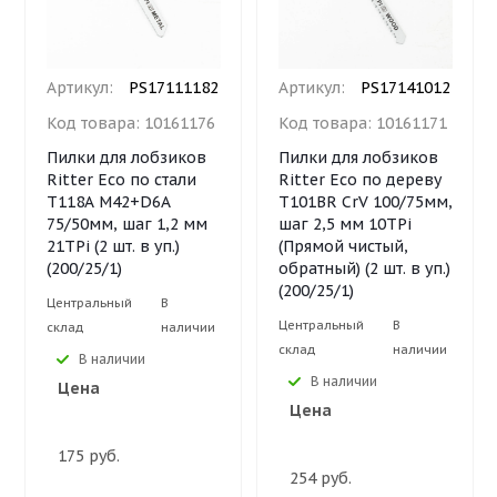
Артикул:
PS17111182
Артикул:
PS17141012
Код товара:
10161176
Код товара:
10161171
Пилки для лобзиков
Пилки для лобзиков
Ritter Eco по стали
Ritter Eco по дереву
Т118A M42+D6A
Т101BR CrV 100/75мм,
75/50мм, шаг 1,2 мм
шаг 2,5 мм 10TPi
21TPi (2 шт. в уп.)
(Прямой чистый,
(200/25/1)
обратный) (2 шт. в уп.)
(200/25/1)
Центральный
В
Центральный
В
склад
наличии
склад
наличии
В наличии
В наличии
Цена
Цена
175 руб.
254 руб.