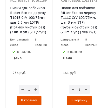
Код товара:
10161169
Код товара:
10161172
Пилки для лобзиков
Пилки для лобзиков
Ritter Eco по дереву
Ritter Eco по дереву
Т101B CrV 100/75мм,
Т111C CrV 100/75мм,
шаг 2,5 мм 10TPi
шаг 3 мм 8TPi
(Прямой чистый рез)
(Грубый быстрый рез)
(2 шт. в уп.) (200/25/1)
(2 шт. в уп.) (200/25/1)
Центральный
В
Центральный
В
склад
наличии
склад
наличии
В наличии
В наличии
Цена
Цена
254 руб.
161 руб.
В корзину
В корзину