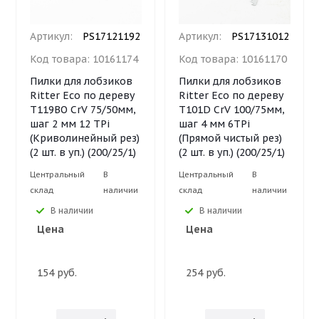
Артикул:
PS17121192
Артикул:
PS17131012
Код товара:
10161174
Код товара:
10161170
Пилки для лобзиков
Пилки для лобзиков
Ritter Eco по дереву
Ritter Eco по дереву
Т119BO CrV 75/50мм,
Т101D CrV 100/75мм,
шаг 2 мм 12 TPi
шаг 4 мм 6TPi
(Криволинейный рез)
(Прямой чистый рез)
(2 шт. в уп.) (200/25/1)
(2 шт. в уп.) (200/25/1)
Центральный
В
Центральный
В
склад
наличии
склад
наличии
В наличии
В наличии
Цена
Цена
154 руб.
254 руб.