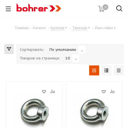
0
Главная
-
Каталог
-
Крепеж
-
Такелаж
-
Рым-гайка
Сортировать:
По умолчанию
Товаров на странице:
10