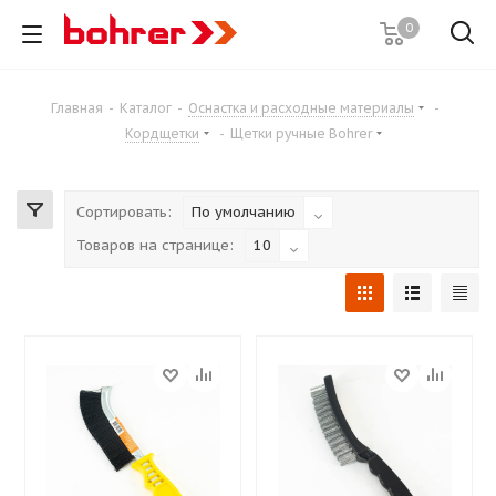
0
Главная
-
Каталог
-
Оснастка и расходные материалы
-
Кордщетки
-
Щетки ручные Bohrer
Сортировать:
По умолчанию
Товаров на странице:
10