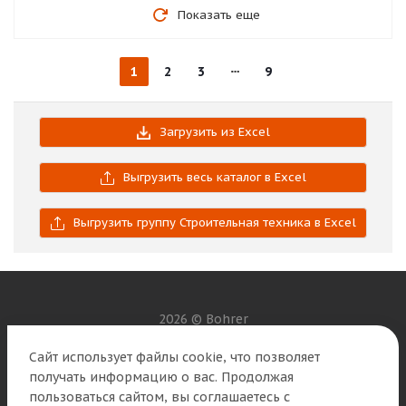
Показать еще
1
2
3
9
Загрузить из Excel
Выгрузить весь каталог в Excel
Выгрузить группу Строительная техника в Excel
2026 © Bohrer
Сайт использует файлы cookie, что позволяет
Наши контакты
получать информацию о вас. Продолжая
пользоваться сайтом, вы соглашаетесь с