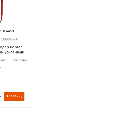
5014450
:
10069564
додёр Bohrer
мм усиленный
склад
В наличии
и
В корзину