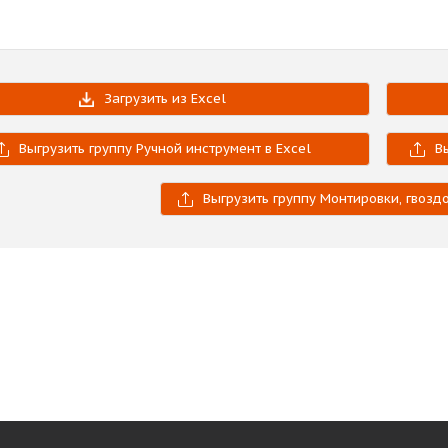
Загрузить из Excel
Выгрузить группу Ручной инструмент в Excel
В
Выгрузить группу Монтировки, гвозд