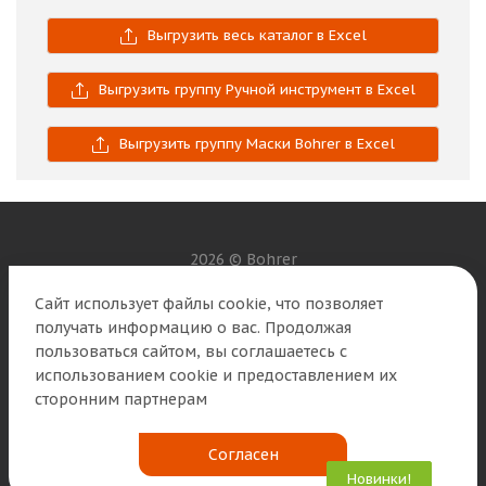
Выгрузить весь каталог в Excel
Выгрузить группу Ручной инструмент в Excel
Выгрузить группу Маски Bohrer в Excel
2026 © Bohrer
Сайт использует файлы cookie, что позволяет
Наши контакты
получать информацию о вас. Продолжая
пользоваться сайтом, вы соглашаетесь с
8 (800) 250-01-56
info@b2b.bohrer.ru
использованием cookie и предоставлением их
сторонним партнерам
г. Москва, ул. Циолковского д. 4, 2 этаж, офис 10
Согласен
Новинки!