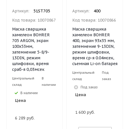
Артикул:
51ST705
Артикул:
400
Код товара:
10070867
Код товара:
10070866
Маска сварщика
Маска сварщика
хамелеон BOHRER
хамелеон BOHRER
705 ARGON, экран
400, экран 93х35 мм,
100х53мм,
затемнение 9-13DIN,
затемнение 5-8/9-
режим шлифовки,
13DIN, режим
время ср-я 0.04мсек,
шлифовки, время
съемная Li-on батарея
сраб-я 0,03мсек
Центральный
Под
Центральный
В
склад
заказ
склад
наличии
Под заказ
В наличии
Цена
Цена
1 600 руб.
6 289 руб.