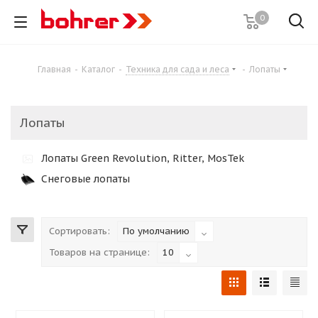
0
Главная
-
Каталог
-
Техника для сада и леса
-
Лопаты
Лопаты
Лопаты Green Revolution, Ritter, MosTek
Снеговые лопаты
Сортировать:
По умолчанию
Товаров на странице:
10