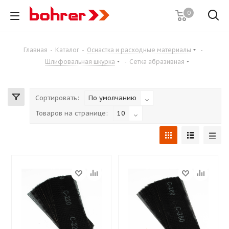
0
Главная
-
Каталог
-
Оснастка и расходные материалы
-
Шлифовальная шкурка
-
Сетка абразивная
Сортировать:
По умолчанию
Товаров на странице:
10