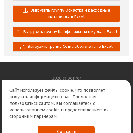
Выгрузить группу Оснастка и расходные
материалы в Excel
Выгрузить группу Шлифовальная шкурка в Excel
Выгрузить группу Сетка абразивная в Excel
2026 © Bohrer
Сайт использует файлы cookie, что позволяет
Наши контакты
получать информацию о вас. Продолжая
пользоваться сайтом, вы соглашаетесь с
8 (800) 250-01-56
info@b2b.bohrer.ru
использованием cookie и предоставлением их
сторонним партнерам
г. Москва, ул. Циолковского д. 4, 2 этаж, офис 10
Согласен