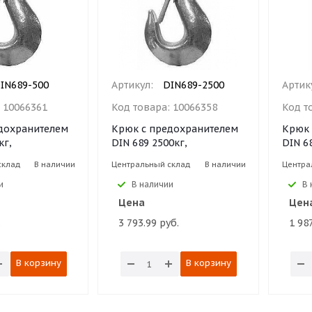
IN689-500
Артикул:
DIN689-2500
Артик
:
10066361
Код товара:
10066358
Код т
дохранителем
Крюк с предохранителем
Крюк 
кг,
DIN 689 2500кг,
DIN 6
склад
В наличии
Центральный склад
В наличии
Центра
и
В наличии
В 
Цена
Цен
.
3 793.99 руб.
1 987
В корзину
В корзину